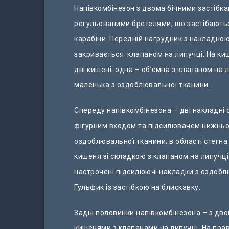
Напівкомбінезон з двома бічними застібка
регульованими бретелями, що застібаютьс
карабіни. Передній нагрудник з накладно
закривається клапаном на липучці. На ки
дві кишені: одна – об’ємна з клапаном на л
маленька з оздоблювальної тканини.
Спереду напівкомбінезона – дві накладні о
фігурним входом та підсилювачем нижньої
оздоблювальної тканини; в області стегна 
кишеня зі складкою з клапаном на липучці.
настрочені підсилюючі накладки з оздобл
Гульфик із застібкою на блискавку.
Задні половинки напівкомбінезона – з дв
кишенями з клапанами на липучці. На прав