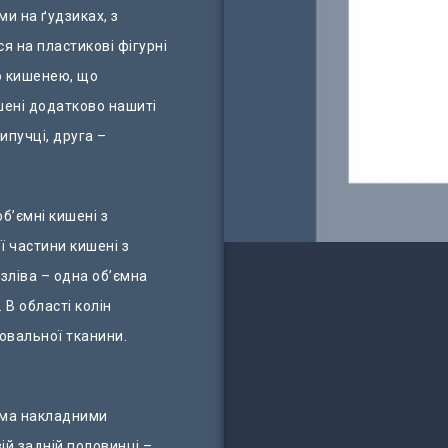
ми на ґудзиках, з
я на пластикові фігурні
ю кишенею, що
шені додатково нашиті
ипучці, друга –
б’ємні кишені з
 частини кишені з
зліва – одна об’ємна
 В області колін
ювальної тканини.
ома накладними
ій задній половинці –