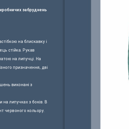
виробничих забруднень
стібкою на блискавку і
ець стійка. Рукав
атою на липучці. На
різного призначення, дві
ишень виконані з
 на липучках з боків. В
нт червоного кольору.