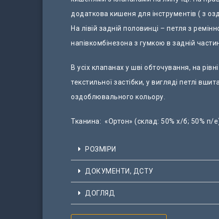
додаткова кишеня для інструментів ( з оз
На лівій задній половинці – петля з ремінно
напівкомбінезона з гумкою в задній частин
В усіх клапанах у шві обточування, на рів
текстильної застібки, у вигляді петлі вшит
оздоблювального кольору.
Тканина: «Ортон» (склад: 50% х/б; 50% п/е);
РОЗМІРИ
ДОКУМЕНТИ, ДСТУ
ДОГЛЯД