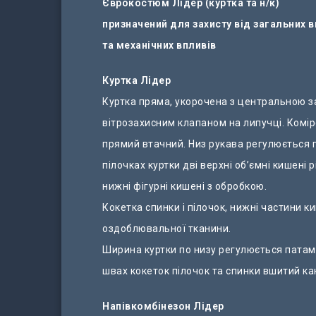
Єврокостюм Лідер (куртка та н/к)
призначений для захисту від загальних 
та механічних впливів
Куртка Лідер
Куртка пряма, укорочена з центральною за
вітрозахисним клапаном на липучці. Комір
прямий втачний. Низ рукава регулюється п
пілочках куртки дві верхні об’ємні кишені 
нижні фігурні кишені з обробкою.
Кокетка спинки і пілочок, нижні частини к
оздоблювальної тканини.
Ширина куртки по низу регулюється патами
швах кокеток пілочок та спинки вшитий ка
Напівкомбінезон Лідер