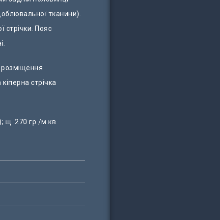
доблювальної тканини).
ї стрічки. Пояс
і.
ні розміщення
а кіперна стрічка
 щ. 270 гр./м.кв.